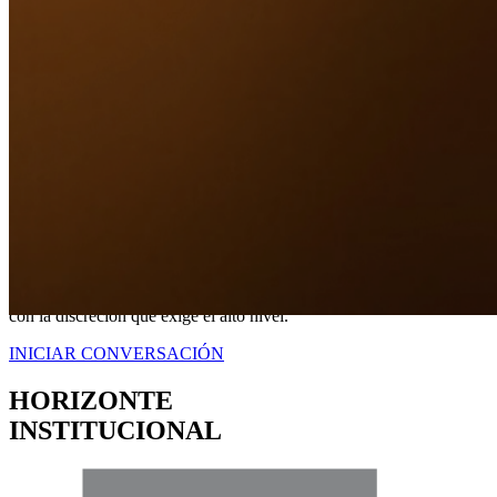
Nuestro Compromiso
TRANQUILIDAD
A TRAVÉS DE
CERTEZA LEGAL.
No somos simplemente intermediarios; somos estrategas dedicados a
blindar sus intereses. Proveemos una representación contundente
con la discreción que exige el alto nivel.
INICIAR CONVERSACIÓN
HORIZONTE
INSTITUCIONAL