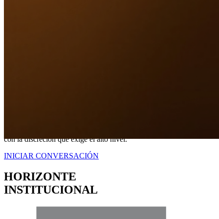
Nuestro Compromiso
TRANQUILIDAD
A TRAVÉS DE
CERTEZA LEGAL.
No somos simplemente intermediarios; somos estrategas dedicados a
blindar sus intereses. Proveemos una representación contundente
con la discreción que exige el alto nivel.
INICIAR CONVERSACIÓN
HORIZONTE
INSTITUCIONAL