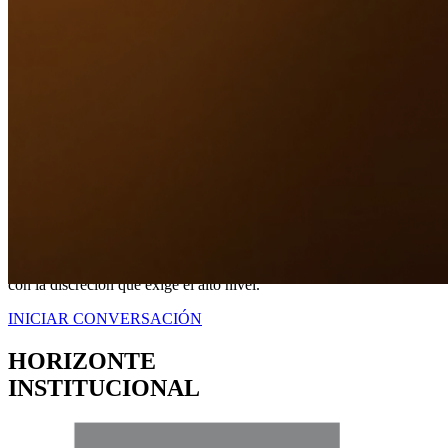
Nuestro Compromiso
TRANQUILIDAD
A TRAVÉS DE
CERTEZA LEGAL.
No somos simplemente intermediarios; somos estrategas dedicados a
blindar sus intereses. Proveemos una representación contundente
con la discreción que exige el alto nivel.
INICIAR CONVERSACIÓN
HORIZONTE
INSTITUCIONAL