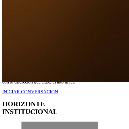
Nuestro Compromiso
TRANQUILIDAD
A TRAVÉS DE
CERTEZA LEGAL.
No somos simplemente intermediarios; somos estrategas dedicados a
blindar sus intereses. Proveemos una representación contundente
con la discreción que exige el alto nivel.
INICIAR CONVERSACIÓN
HORIZONTE
INSTITUCIONAL