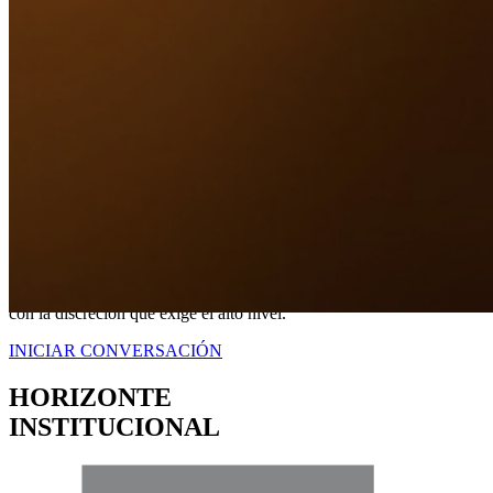
Nuestro Compromiso
TRANQUILIDAD
A TRAVÉS DE
CERTEZA LEGAL.
No somos simplemente intermediarios; somos estrategas dedicados a
blindar sus intereses. Proveemos una representación contundente
con la discreción que exige el alto nivel.
INICIAR CONVERSACIÓN
HORIZONTE
INSTITUCIONAL