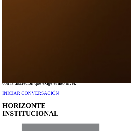
Nuestro Compromiso
TRANQUILIDAD
A TRAVÉS DE
CERTEZA LEGAL.
No somos simplemente intermediarios; somos estrategas dedicados a
blindar sus intereses. Proveemos una representación contundente
con la discreción que exige el alto nivel.
INICIAR CONVERSACIÓN
HORIZONTE
INSTITUCIONAL