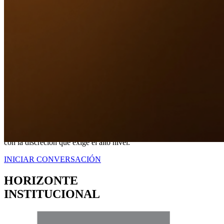
Nuestro Compromiso
TRANQUILIDAD
A TRAVÉS DE
CERTEZA LEGAL.
No somos simplemente intermediarios; somos estrategas dedicados a
blindar sus intereses. Proveemos una representación contundente
con la discreción que exige el alto nivel.
INICIAR CONVERSACIÓN
HORIZONTE
INSTITUCIONAL