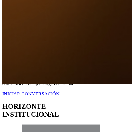
Nuestro Compromiso
TRANQUILIDAD
A TRAVÉS DE
CERTEZA LEGAL.
No somos simplemente intermediarios; somos estrategas dedicados a
blindar sus intereses. Proveemos una representación contundente
con la discreción que exige el alto nivel.
INICIAR CONVERSACIÓN
HORIZONTE
INSTITUCIONAL