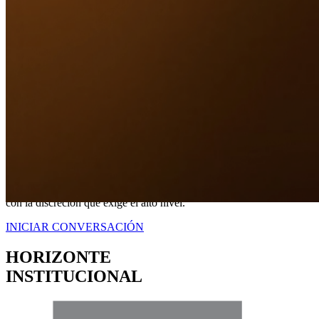
Nuestro Compromiso
TRANQUILIDAD
A TRAVÉS DE
CERTEZA LEGAL.
No somos simplemente intermediarios; somos estrategas dedicados a
blindar sus intereses. Proveemos una representación contundente
con la discreción que exige el alto nivel.
INICIAR CONVERSACIÓN
HORIZONTE
INSTITUCIONAL