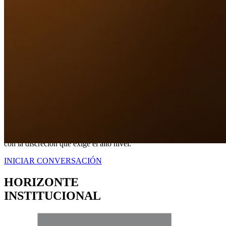
Nuestro Compromiso
TRANQUILIDAD
A TRAVÉS DE
CERTEZA LEGAL.
No somos simplemente intermediarios; somos estrategas dedicados a
blindar sus intereses. Proveemos una representación contundente
con la discreción que exige el alto nivel.
INICIAR CONVERSACIÓN
HORIZONTE
INSTITUCIONAL