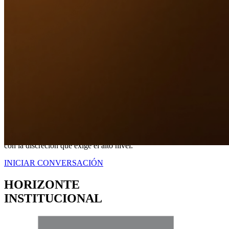
Nuestro Compromiso
TRANQUILIDAD
A TRAVÉS DE
CERTEZA LEGAL.
No somos simplemente intermediarios; somos estrategas dedicados a
blindar sus intereses. Proveemos una representación contundente
con la discreción que exige el alto nivel.
INICIAR CONVERSACIÓN
HORIZONTE
INSTITUCIONAL