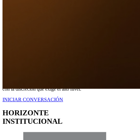
Nuestro Compromiso
TRANQUILIDAD
A TRAVÉS DE
CERTEZA LEGAL.
No somos simplemente intermediarios; somos estrategas dedicados a
blindar sus intereses. Proveemos una representación contundente
con la discreción que exige el alto nivel.
INICIAR CONVERSACIÓN
HORIZONTE
INSTITUCIONAL