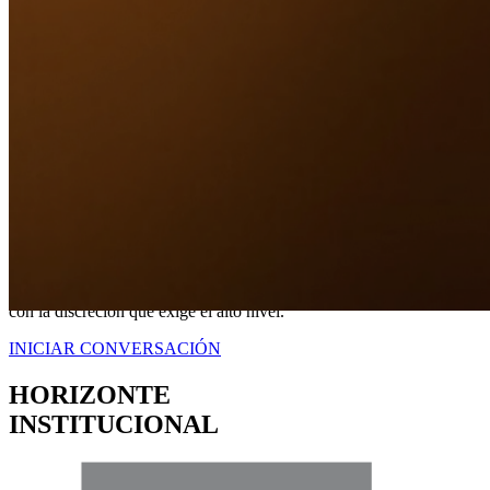
Nuestro Compromiso
TRANQUILIDAD
A TRAVÉS DE
CERTEZA LEGAL.
No somos simplemente intermediarios; somos estrategas dedicados a
blindar sus intereses. Proveemos una representación contundente
con la discreción que exige el alto nivel.
INICIAR CONVERSACIÓN
HORIZONTE
INSTITUCIONAL