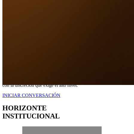
Nuestro Compromiso
TRANQUILIDAD
A TRAVÉS DE
CERTEZA LEGAL.
No somos simplemente intermediarios; somos estrategas dedicados a
blindar sus intereses. Proveemos una representación contundente
con la discreción que exige el alto nivel.
INICIAR CONVERSACIÓN
HORIZONTE
INSTITUCIONAL