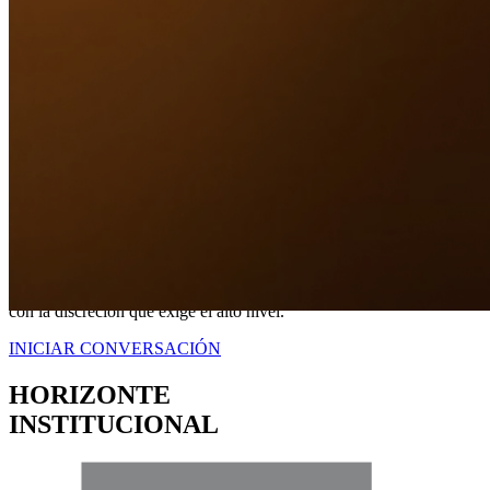
Nuestro Compromiso
TRANQUILIDAD
A TRAVÉS DE
CERTEZA LEGAL.
No somos simplemente intermediarios; somos estrategas dedicados a
blindar sus intereses. Proveemos una representación contundente
con la discreción que exige el alto nivel.
INICIAR CONVERSACIÓN
HORIZONTE
INSTITUCIONAL