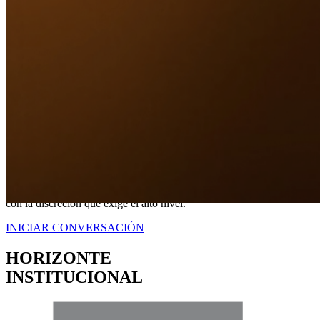
Nuestro Compromiso
TRANQUILIDAD
A TRAVÉS DE
CERTEZA LEGAL.
No somos simplemente intermediarios; somos estrategas dedicados a
blindar sus intereses. Proveemos una representación contundente
con la discreción que exige el alto nivel.
INICIAR CONVERSACIÓN
HORIZONTE
INSTITUCIONAL