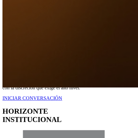
Nuestro Compromiso
TRANQUILIDAD
A TRAVÉS DE
CERTEZA LEGAL.
No somos simplemente intermediarios; somos estrategas dedicados a
blindar sus intereses. Proveemos una representación contundente
con la discreción que exige el alto nivel.
INICIAR CONVERSACIÓN
HORIZONTE
INSTITUCIONAL