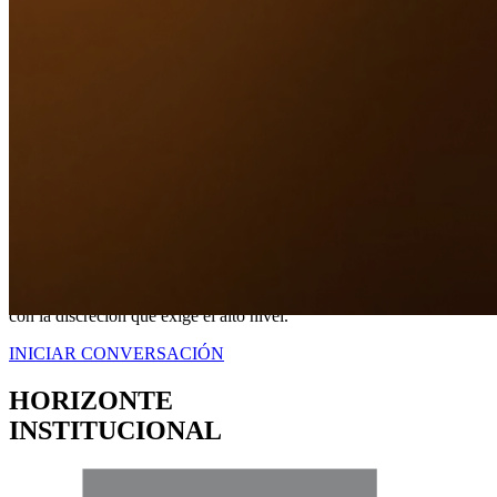
Nuestro Compromiso
TRANQUILIDAD
A TRAVÉS DE
CERTEZA LEGAL.
No somos simplemente intermediarios; somos estrategas dedicados a
blindar sus intereses. Proveemos una representación contundente
con la discreción que exige el alto nivel.
INICIAR CONVERSACIÓN
HORIZONTE
INSTITUCIONAL