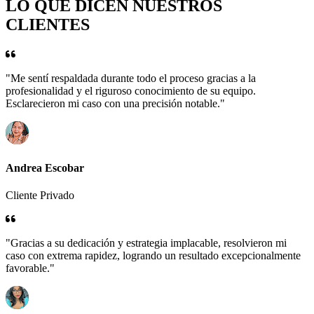
LO QUE DICEN NUESTROS
CLIENTES
"Me sentí respaldada durante todo el proceso gracias a la
profesionalidad y el riguroso conocimiento de su equipo.
Esclarecieron mi caso con una precisión notable."
Andrea Escobar
Cliente Privado
"Gracias a su dedicación y estrategia implacable, resolvieron mi
caso con extrema rapidez, logrando un resultado excepcionalmente
favorable."