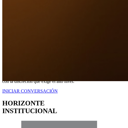
Nuestro Compromiso
TRANQUILIDAD
A TRAVÉS DE
CERTEZA LEGAL.
No somos simplemente intermediarios; somos estrategas dedicados a
blindar sus intereses. Proveemos una representación contundente
con la discreción que exige el alto nivel.
INICIAR CONVERSACIÓN
HORIZONTE
INSTITUCIONAL