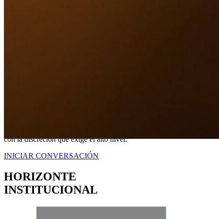
Nuestro Compromiso
TRANQUILIDAD
A TRAVÉS DE
CERTEZA LEGAL.
No somos simplemente intermediarios; somos estrategas dedicados a
blindar sus intereses. Proveemos una representación contundente
con la discreción que exige el alto nivel.
INICIAR CONVERSACIÓN
HORIZONTE
INSTITUCIONAL