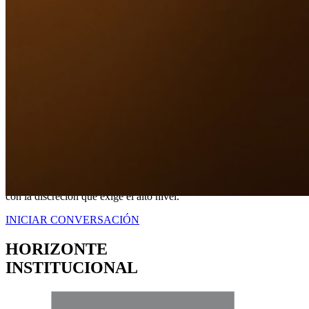
Nuestro Compromiso
TRANQUILIDAD
A TRAVÉS DE
CERTEZA LEGAL.
No somos simplemente intermediarios; somos estrategas dedicados a
blindar sus intereses. Proveemos una representación contundente
con la discreción que exige el alto nivel.
INICIAR CONVERSACIÓN
HORIZONTE
INSTITUCIONAL