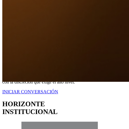
Nuestro Compromiso
TRANQUILIDAD
A TRAVÉS DE
CERTEZA LEGAL.
No somos simplemente intermediarios; somos estrategas dedicados a
blindar sus intereses. Proveemos una representación contundente
con la discreción que exige el alto nivel.
INICIAR CONVERSACIÓN
HORIZONTE
INSTITUCIONAL