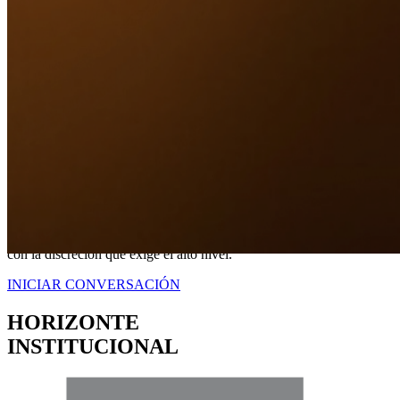
Nuestro Compromiso
TRANQUILIDAD
A TRAVÉS DE
CERTEZA LEGAL.
No somos simplemente intermediarios; somos estrategas dedicados a
blindar sus intereses. Proveemos una representación contundente
con la discreción que exige el alto nivel.
INICIAR CONVERSACIÓN
HORIZONTE
INSTITUCIONAL