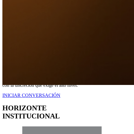
Nuestro Compromiso
TRANQUILIDAD
A TRAVÉS DE
CERTEZA LEGAL.
No somos simplemente intermediarios; somos estrategas dedicados a
blindar sus intereses. Proveemos una representación contundente
con la discreción que exige el alto nivel.
INICIAR CONVERSACIÓN
HORIZONTE
INSTITUCIONAL